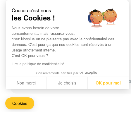
rapide et plus sûre.
Coucou c'est nous...
les Cookies !
Nous avons besoin de votre
Connexion
consentement... mais rassurez-vous,
chez Notiplus on ne plaisante pas avec la confidentialité des
données. C'est pour ça que nos cookies sont réservés à un
usage strictement interne.
C'est OK pour vous ?
Lire la politique de confidentialité
Confidentialité
Mentions légales
Consentements certifiés par
© 2025 Notiplus SAS
Notiplus est une marque commerciale déposée de Notiplus SAS. 
Non merci
Je choisis
OK pour moi
Axeptio consent
Plateforme de Gestion du Consentement : Personnalisez vo
Notre plateforme vous permet d'adapter et de gérer vos param
Cookies