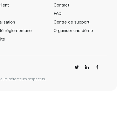
lient
Contact
FAQ
lisation
Centre de support
té réglementaire
Organiser une démo
ité
eurs détenteurs respectifs.
s réglementations. Personnalisez vos préférences pour contrôler