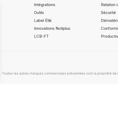
Intégrations
Relation c
Outils
Sécurité
Label Étik
Dématéria
Innovations Notiplus
Conformi
LCB-FT
Productiv
Toutes les autres marques commerciales présentées sont la propriété de l
s Options
ètres de confidentialité, en garantissant la conformité avec le